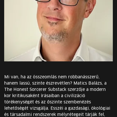
EURÓPA JÖVŐFESZTIVÁLJA
ELŐADÓK
INGYENES DIÁK- ÉS TANÁRREGISZTRÁCIÓ
JEGYEK
KOSÁR
EN
Mi van, ha az összeomlás nem robbanásszerű,
Change
hanem lassú, szinte észrevétlen? Matics Balázs, a
language:
The Honest Sorcerer Substack szerzője a modern
EN
kor kritikusaként írásaiban a civilizáció
törékenységét és az őszinte szembenézés
lehetőségét vizsgálja. Esszéi a gazdasági, ökológiai
és társadalmi rendszerek mélyrétegeit tárják fel,