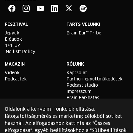
Brain
Bar
Facebook
Instagram
YouTube
Linkedin
Twitter
Spotify
FESZTIVÁL
TARTS VELÜNK!
Jegyek
Brain Bar™ Tribe
Előadók
1+1=3?
'No list' Policy
MAGAZIN
RÓLUNK
Videók
Kapcsolat
Podcastek
Partneri együttműködések
Podcast studio
Impresszum
Brain Bar-hatás
Oldalunk a kényelmi funkciók ellátása,
TLDR
látogatottságmérés és marketing célokból sütiket
Általános Szerződési
használ. Az elfogadáshoz kattints az "Összes
Feltételek
elfogadása", egyéb beállításokhoz a "Sütibeállítások"
Sütikezelési Szabályzat