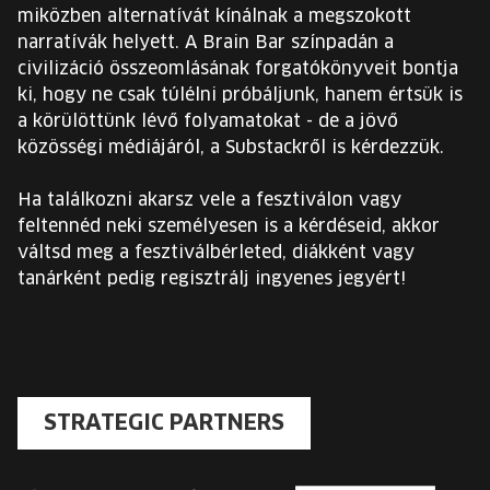
miközben alternatívát kínálnak a megszokott
narratívák helyett. A Brain Bar színpadán a
civilizáció összeomlásának forgatókönyveit bontja
ki, hogy ne csak túlélni próbáljunk, hanem értsük is
a körülöttünk lévő folyamatokat - de a jövő
közösségi médiájáról, a Substackről is kérdezzük.
Ha találkozni akarsz vele a fesztiválon vagy
feltennéd neki személyesen is a kérdéseid, akkor
váltsd meg a fesztiválbérleted, diákként vagy
tanárként pedig regisztrálj ingyenes jegyért!
STRATEGIC PARTNERS