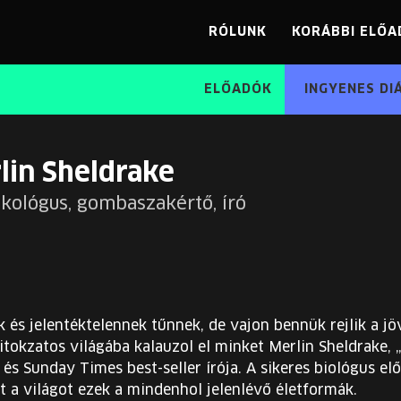
RÓLUNK
KORÁBBI ELŐA
ELŐADÓK
INGYENES DI
lin Sheldrake
ökológus, gombaszakértő, író
 és jelentéktelennek tűnnek, de vajon bennük rejlik a jö
itokzatos világába kalauzol el minket Merlin Sheldrake,
és Sunday Times best-seller írója. A sikeres biológus e
t a világot ezek a mindenhol jelenlévő életformák.