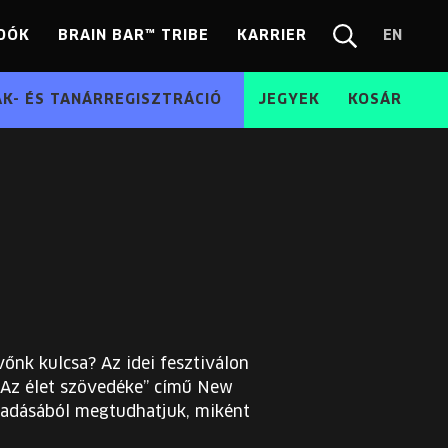
DÓK
BRAIN BAR™ TRIBE
KARRIER
EN
Chang
Kereső
langua
EN
ÁK- ÉS TANÁRREGISZTRÁCIÓ
JEGYEK
KOSÁR
vőnk kulcsa? Az idei fesztiválon
 „Az élet szövedéke” című New
lőadásából megtudhatjuk, miként