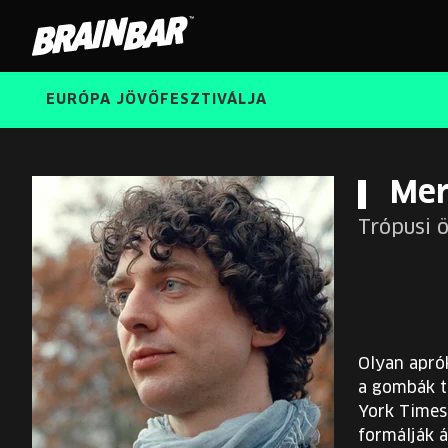
Brain
Bar
EURÓPA JÖVŐFESZTIVÁLJA
Mer
Trópusi 
Olyan aprók
a gombák t
York Times 
formálják á