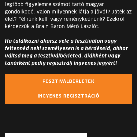
legtöbb figyelemre számot tartó magyar
gondolkodó. Vajon milyennek látja a jövőt? Játék az
élet? Félnünk kell, vagy reménykednünk? Ezekről
kérdezzük a Brain Baron Mérő Lászlót.
Ha találkozni akarsz vele a fesztiválon vagy
feltennéd neki személyesen is a kérdéseid, akkor
váltsd meg a fesztiválbérleted, diákként vagy
tanárként pedig regisztrálj ingyenes jegyért!
FESZTIVÁLBÉRLETEK
INGYENES REGISZTRÁCIÓ