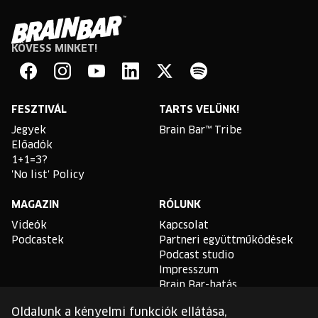
KÖVESS MINKET!
Brain
Bar
Facebook
Instagram
YouTube
Linkedin
Twitter
Spotify
FESZTIVÁL
TARTS VELÜNK!
Jegyek
Brain Bar™ Tribe
Előadók
1+1=3?
'No list' Policy
MAGAZIN
RÓLUNK
Videók
Kapcsolat
Podcastek
Partneri együttműködések
Podcast studio
Impresszum
Brain Bar-hatás
Oldalunk a kényelmi funkciók ellátása,
TLDR