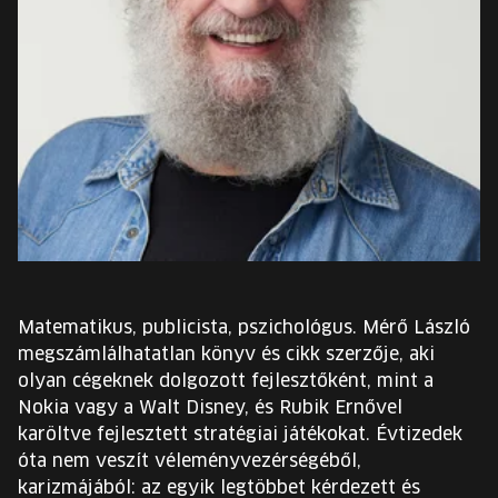
EURÓPA JÖVŐFESZTIVÁLJA
ELŐADÓK
INGYENES DIÁK- ÉS TANÁRREGISZTRÁCIÓ
JEGYEK
KOSÁR
EN
Matematikus, publicista, pszichológus. Mérő László
Change
megszámlálhatatlan könyv és cikk szerzője, aki
language:
olyan cégeknek dolgozott fejlesztőként, mint a
EN
Nokia vagy a Walt Disney, és Rubik Ernővel
karöltve fejlesztett stratégiai játékokat. Évtizedek
óta nem veszít véleményvezérségéből,
karizmájából: az egyik legtöbbet kérdezett és