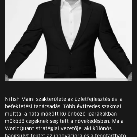
EURÓPA JÖVŐFESZTIVÁLJA
ELŐADÓK
INGYENES DIÁK- ÉS TANÁRREGISZTRÁCIÓ
JEGYEK
KOSÁR
EN
Change
Nitish Maini szakterülete az üzletfejlesztés és a
language:
befektetési tanácsadás. Több évtizedes szakmai
EN
múlttal a háta mögött különböző iparágakban
működő cégeknek segített a növekedésben. Ma a
WorldQuant stratégiai vezetője, aki különös
hangsúlyt fektet az innovációra és a fenntartható