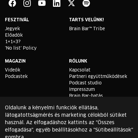
Bar
Facebook
Instagram
YouTube
Linkedin
Twitter
Spotify
FESZTIVÁL
TARTS VELÜNK!
Jegyek
Brain Bar™ Tribe
Előadók
1+1=3?
'No list' Policy
MAGAZIN
RÓLUNK
Videók
Kapcsolat
Podcastek
Partneri együttműködések
Podcast studio
Impresszum
Brain Bar-hatás
Oldalunk a kényelmi funkciók ellátása,
TLDR
látogatottságmérés és marketing célokból sütiket
Általános Szerződési
használ. Az elfogadáshoz kattints az "Összes
Feltételek
elfogadása", egyéb beállításokhoz a "Sütibeállítások"
Sütikezelési Szabályzat
gombra.
Adatvédelmi Szabályzat