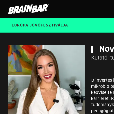
Brain
Bar
EURÓPA JÖVŐFESZTIVÁLJA
Nov
Kutató,
Díjnyertes 
mikrobioló
képviselte
karrierét. 
tudományko
pedagógiát 