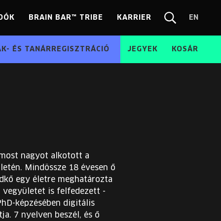
DÓK
BRAIN BAR™ TRIBE
KARRIER
EN
Chang
Kereső
langua
EN
ÁK- ÉS TANÁRREGISZTRÁCIÓ
JEGYEK
KOSÁR
r most nagyot alkotott a
ületén. Mindössze 18 évesen ő
ldkő egy életre meghatározta
 vegyületet is felfedezett -
PhD-képzésében digitális
a. 7 nyelven beszél, és ő