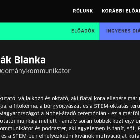
RÓLUNK
KORÁBBI ELŐA
ELŐADÓK
INGYENES DI
ák Blanka
 tudománykommunikátor
kutató, vállalkozó és oktató, aki fiatal kora ellenére má
gia, a fitokémia, a bőrgyógyászat és a STEM-oktatás ter
 Magyarországot a Nobel-átadó ceremónián - ez a mérfö
Kutatói munkája mellett - amely során többek közt egy új
mmunikátor és podcaster, aki egyetemen is tanít, sőt, 
és a STEM-ben elhelyezkedni kívánók motivációját kutatj