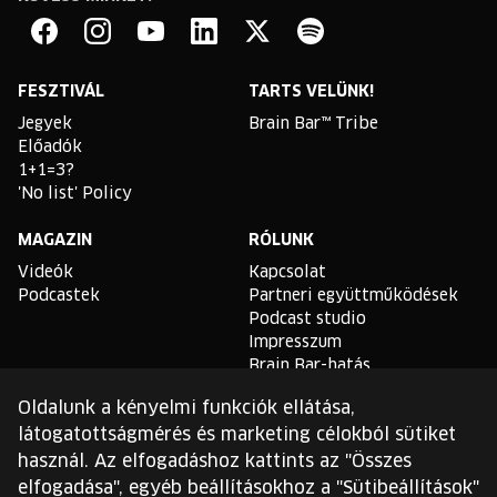
Brain
Bar
Facebook
Instagram
YouTube
Linkedin
Twitter
Spotify
FESZTIVÁL
TARTS VELÜNK!
Jegyek
Brain Bar™ Tribe
Előadók
1+1=3?
'No list' Policy
MAGAZIN
RÓLUNK
Videók
Kapcsolat
Podcastek
Partneri együttműködések
Podcast studio
Impresszum
Brain Bar-hatás
Oldalunk a kényelmi funkciók ellátása,
TLDR
látogatottságmérés és marketing célokból sütiket
Általános Szerződési
használ. Az elfogadáshoz kattints az "Összes
Feltételek
elfogadása", egyéb beállításokhoz a "Sütibeállítások"
Sütikezelési Szabályzat