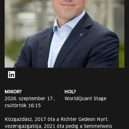
EURÓPA JÖVŐFESZTIVÁLJA
ELŐADÓK
INGYENES DIÁK- ÉS TANÁRREGISZTRÁCIÓ
JEGYEK
KOSÁR
LinkedIn
EN
Change
MIKOR?
HOL?
language:
2026. szeptember 17.,
WorldQuant Stage
EN
csütörtök 16:15
Közgazdász, 2017 óta a Richter Gedeon Nyrt.
vezérigazgatója, 2021 óta pedig a Semmelweis