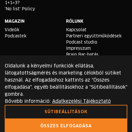
1+1=3?
'No list' Policy
MAGAZIN
RÓLUNK
Videók
Kapcsolat
Podcastek
Partneri együttműködések
Podcast studio
Impresszum
Brain Bar-hatás
Oldalunk a kényelmi funkciók ellátása,
TLDR
látogatottságmérés és marketing célokból sütiket
Általános Szerződési
használ. Az elfogadáshoz kattints az "Összes
Feltételek
elfogadása", egyéb beállításokhoz a "Sütibeállítások"
Sütikezelési Szabályzat
gombra.
Adatvédelmi Szabályzat
Bővebb információ:
Adatkezelési Tájékoztató
Ezt a webhelyet a reCAPTCHA védi, és a Google
SÜTIBEÁLLÍTÁSOK
adatvédelmi irányelvei
és
szolgáltatási feltételei
érvényesek.
ÖSSZES ELFOGADÁSA