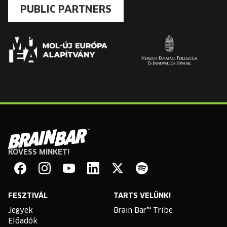
PUBLIC PARTNERS
KÖVESS MINKET!
Brain
Bar
Facebook
Instagram
YouTube
Linkedin
Twitter
Spotify
FESZTIVÁL
TARTS VELÜNK!
Jegyek
Brain Bar™ Tribe
Előadók