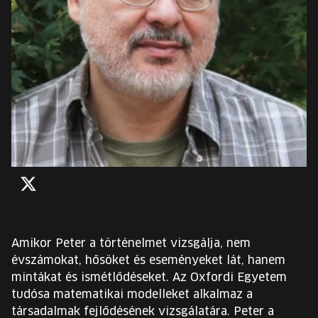
EURÓPA JÖVŐFESZTIVÁLJA
ELŐADÓK
INGYENES DIÁK- ÉS TANÁRREGISZTRÁCIÓ
JEGYEK
KOSÁR
Twitter
EN
Change
language:
Amikor Peter a történelmet vizsgálja, nem
EN
évszámokat, hősöket és eseményeket lát, hanem
mintákat és ismétlődéseket. Az Oxfordi Egyetem
tudósa matematikai modelleket alkalmaz a
társadalmak fejlődésének vizsgálatára. Peter a