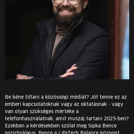
EURÓPA JÖVŐFESZTIVÁLJA
ELŐADÓK
INGYENES DIÁK- ÉS TANÁRREGISZTRÁCIÓ
JEGYEK
KOSÁR
EN
Change
Be kéne tiltani a közösségi médiát? Jót tenne ez az
language:
emberi kapcsolatoknak vagy az oktatásnak - vagy
EN
van olyan szükséges mértéke a
telefonhasználatnak, amit muszáj tartani 2025-ben?
Ezekben a kérdésekben szólal meg Sipka Bence
pszichológus. Bence a LifeTech Balance központ