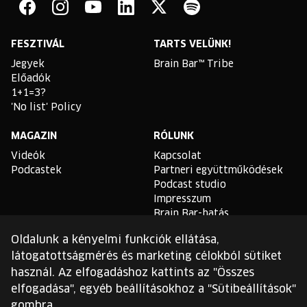
Bar
Facebook
Instagram
YouTube
Linkedin
Twitter
Spotify
FESZTIVÁL
TARTS VELÜNK!
Jegyek
Brain Bar™ Tribe
Előadók
1+1=3?
'No list' Policy
MAGAZIN
RÓLUNK
Videók
Kapcsolat
Podcastek
Partneri együttműködések
Podcast studio
Impresszum
Brain Bar-hatás
Oldalunk a kényelmi funkciók ellátása,
TLDR
látogatottságmérés és marketing célokból sütiket
Általános Szerződési
használ. Az elfogadáshoz kattints az "Összes
Feltételek
elfogadása", egyéb beállításokhoz a "Sütibeállítások"
Sütikezelési Szabályzat
gombra.
Adatvédelmi Szabályzat