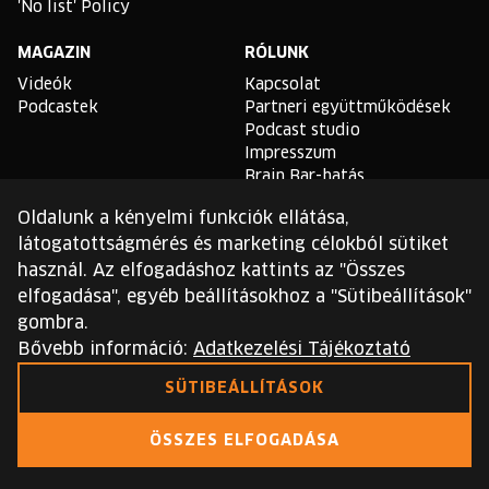
'No list' Policy
MAGAZIN
RÓLUNK
Videók
Kapcsolat
Podcastek
Partneri együttműködések
Podcast studio
Impresszum
Brain Bar-hatás
Oldalunk a kényelmi funkciók ellátása,
TLDR
látogatottságmérés és marketing célokból sütiket
Általános Szerződési
használ. Az elfogadáshoz kattints az "Összes
Feltételek
elfogadása", egyéb beállításokhoz a "Sütibeállítások"
Sütikezelési Szabályzat
gombra.
Adatvédelmi Szabályzat
Bővebb információ:
Adatkezelési Tájékoztató
Ezt a webhelyet a reCAPTCHA védi, és a Google
SÜTIBEÁLLÍTÁSOK
adatvédelmi irányelvei
és
szolgáltatási feltételei
érvényesek.
ÖSSZES ELFOGADÁSA