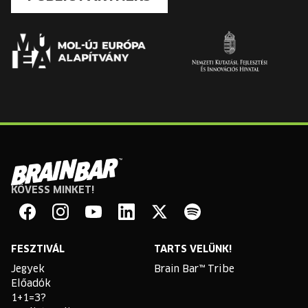
KÖVESS MINKET!
Brain
Bar
Facebook
Instagram
YouTube
Linkedin
Twitter
Spotify
FESZTIVÁL
TARTS VELÜNK!
Jegyek
Brain Bar™ Tribe
Előadók
1+1=3?