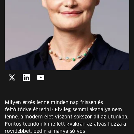
EURÓPA JÖVŐFESZTIVÁLJA
ELŐADÓK
INGYENES DIÁK- ÉS TANÁRREGISZTRÁCIÓ
JEGYEK
KOSÁR
Twitter
LinkedIn
YouTube
EN
Change
language:
Milyen érzés lenne minden nap frissen és
EN
feltöltődve ébredni? Elvileg semmi akadálya nem
lenne, a modern élet viszont sokszor áll az utunkba.
Fontos teendőink mellett gyakran az alvás húzza a
rövidebbet, pedig a hiánya súlyos