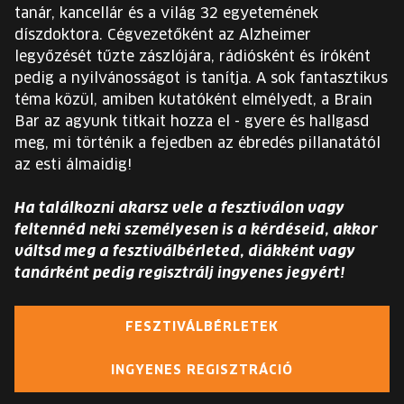
tanár, kancellár és a világ 32 egyetemének
díszdoktora. Cégvezetőként az Alzheimer
legyőzését tűzte zászlójára, rádiósként és íróként
pedig a nyilvánosságot is tanítja. A sok fantasztikus
téma közül, amiben kutatóként elmélyedt, a Brain
Bar az agyunk titkait hozza el - gyere és hallgasd
meg, mi történik a fejedben az ébredés pillanatától
az esti álmaidig!
Ha találkozni akarsz vele a fesztiválon vagy
feltennéd neki személyesen is a kérdéseid, akkor
váltsd meg a fesztiválbérleted, diákként vagy
tanárként pedig regisztrálj ingyenes jegyért!
FESZTIVÁLBÉRLETEK
INGYENES REGISZTRÁCIÓ