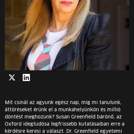
EURÓPA JÖVŐFESZTIVÁLJA
ELŐADÓK
INGYENES DIÁK- ÉS TANÁRREGISZTRÁCIÓ
JEGYEK
KOSÁR
X
LinkedIn
EN
Change
language:
Mit csinál az agyunk egész nap, míg mi tanulunk,
EN
áttöréseket érünk el a munkahelyünkön és millió
döntést meghozunk? Susan Greenfield bárónő, az
Oxford idegtudósa legfrissebb kutatásaiban erre a
kérdésre keresi a választ. Dr. Greenfield egyetemi