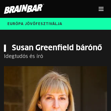
Brain
Men
Bar
EURÓPA JÖVŐFESZTIVÁLJA
ELŐADÓK
Kere
Susan Greenfield bárónő
Idegtudós és író
INGYENES DIÁK- ÉS TANÁRREGISZTRÁCIÓ
RÓLUNK
JEGYEK
KORÁBBI ELŐADÓK
KOSÁR
BRAIN BAR™ TRIBE
KARRIER