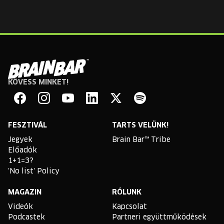
KÖVESS MINKET!
Brain
Bar
Facebook
Instagram
YouTube
Linkedin
Twitter
Spotify
FESZTIVÁL
TARTS VELÜNK!
Jegyek
Brain Bar™ Tribe
Előadók
1+1=3?
'No list' Policy
MAGAZIN
RÓLUNK
Videók
Kapcsolat
Podcastek
Partneri együttműködések