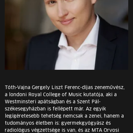
EURÓPA JÖVŐFESZTIVÁLJA
ELŐADÓK
INGYENES DIÁK- ÉS TANÁRREGISZTRÁCIÓ
JEGYEK
KOSÁR
EN
Tóth-Vajna Gergely Liszt Ferenc-díjas zeneművész,
Change
a londoni Royal College of Music kutatója, aki a
language:
Westminsteri apátságban és a Szent Pál-
EN
székesegyházban is fellépett már. Az egyik
legígéretesebb tehetség nemcsak a zenei, hanem a
tudományos életben is: gyermekgyógyász és
radiológus végzettsége is van, és az MTA Orvosi