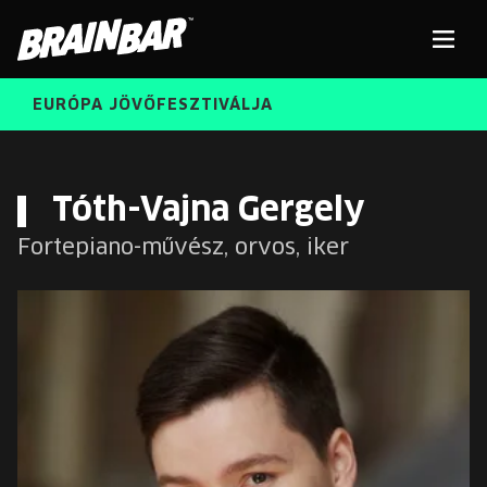
Brain
Men
Bar
EURÓPA JÖVŐFESZTIVÁLJA
ELŐADÓK
Kere
Tóth-Vajna Gergely
Fortepiano-művész, orvos, iker
INGYENES DIÁK- ÉS TANÁRREGISZTRÁCIÓ
RÓLUNK
JEGYEK
KORÁBBI ELŐADÓK
KOSÁR
BRAIN BAR™ TRIBE
KARRIER