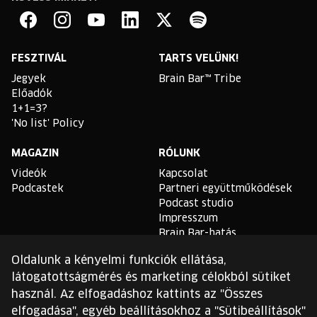
Brain
Bar
Facebook
Instagram
YouTube
Linkedin
Twitter
Spotify
FESZTIVÁL
TARTS VELÜNK!
Jegyek
Brain Bar™ Tribe
Előadók
1+1=3?
'No list' Policy
MAGAZIN
RÓLUNK
Videók
Kapcsolat
Podcastek
Partneri együttműködések
Podcast studio
Impresszum
Brain Bar-hatás
Oldalunk a kényelmi funkciók ellátása,
TLDR
látogatottságmérés és marketing célokból sütiket
Általános Szerződési
használ. Az elfogadáshoz kattints az "Összes
Feltételek
elfogadása", egyéb beállításokhoz a "Sütibeállítások"
Sütikezelési Szabályzat