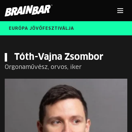
Brain
Men
Bar
EURÓPA JÖVŐFESZTIVÁLJA
ELŐADÓK
Kere
Tóth-Vajna Zsombor
Orgonaművész, orvos, iker
INGYENES DIÁK- ÉS TANÁRREGISZTRÁCIÓ
RÓLUNK
JEGYEK
KORÁBBI ELŐADÓK
KOSÁR
BRAIN BAR™ TRIBE
KARRIER