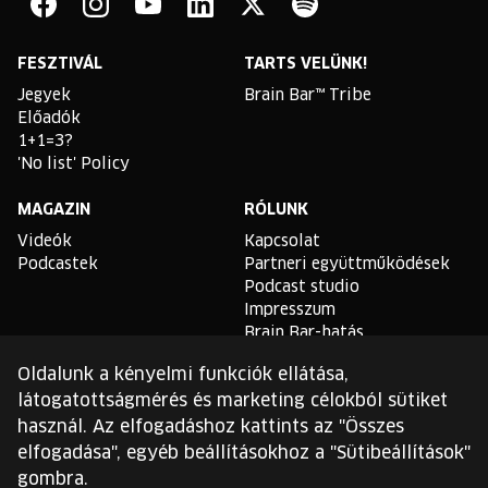
Bar
Facebook
Instagram
YouTube
Linkedin
Twitter
Spotify
FESZTIVÁL
TARTS VELÜNK!
Jegyek
Brain Bar™ Tribe
Előadók
1+1=3?
'No list' Policy
MAGAZIN
RÓLUNK
Videók
Kapcsolat
Podcastek
Partneri együttműködések
Podcast studio
Impresszum
Brain Bar-hatás
Oldalunk a kényelmi funkciók ellátása,
TLDR
látogatottságmérés és marketing célokból sütiket
Általános Szerződési
használ. Az elfogadáshoz kattints az "Összes
Feltételek
elfogadása", egyéb beállításokhoz a "Sütibeállítások"
Sütikezelési Szabályzat
gombra.
Adatvédelmi Szabályzat