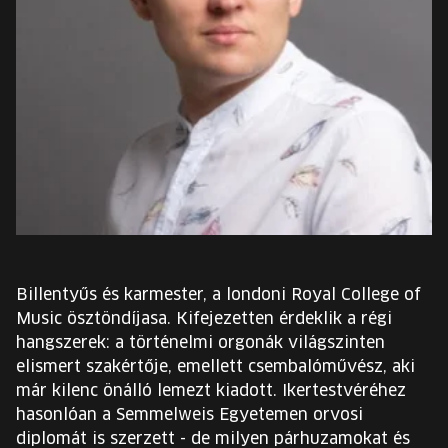
EURÓPA JÖVŐFESZTIVÁLJA
ELŐADÓK
INGYENES DIÁK- ÉS TANÁRREGISZTRÁCIÓ
JEGYEK
KOSÁR
EN
Billentyűs és karmester, a londoni Royal College of
Change
Music ösztöndíjasa. Kifejezetten érdeklik a régi
language:
hangszerek: a történelmi orgonák világszinten
EN
elismert szakértője, emellett csembalóművész, aki
már kilenc önálló lemezt kiadott. Ikertestvéréhez
hasonlóan a Semmelweis Egyetemen orvosi
diplomát is szerzett - de milyen párhuzamokat és