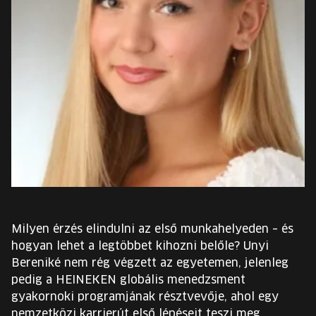
EURÓPA JÖVŐFESZTIVÁLJA
ELŐADÓK
INGYENES DIÁK- ÉS TANÁRREGISZTRÁCIÓ
JEGYEK
KOSÁR
EN
Change
Milyen érzés elindulni az első munkahelyeden – és
language:
hogyan lehet a legtöbbet kihozni belőle? Unyi
EN
Bereniké nem rég végzett az egyetemen, jelenleg
pedig a HEINEKEN globális menedzsment
gyakornoki programjának résztvevője, ahol egy
nemzetközi karrierút első lépéseit teszi meg.