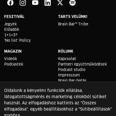
Bar
Facebook
Instagram
YouTube
Linkedin
Twitter
Spotify
FESZTIVÁL
TARTS VELÜNK!
Jegyek
Brain Bar™ Tribe
Előadók
1+1=3?
'No list' Policy
MAGAZIN
RÓLUNK
Videók
Kapcsolat
Podcastek
Partneri együttműködések
Podcast studio
Impresszum
Brain Bar-hatás
Oldalunk a kényelmi funkciók ellátása,
TLDR
látogatottságmérés és marketing célokból sütiket
Általános Szerződési
használ. Az elfogadáshoz kattints az "Összes
Feltételek
elfogadása", egyéb beállításokhoz a "Sütibeállítások"
Sütikezelési Szabályzat
gombra.
Adatvédelmi Szabályzat