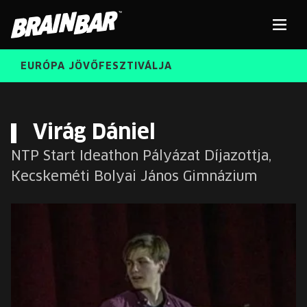
Brain
Men
Bar
EURÓPA JÖVŐFESZTIVÁLJA
ELŐADÓK
Kere
Virág Dániel
NTP Start Ideathon Pályázat Díjazottja,
INGYENES DIÁK- ÉS TANÁRREGISZTRÁCIÓ
RÓLUNK
Kecskeméti Bolyai János Gimnázium
JEGYEK
KORÁBBI ELŐADÓK
KOSÁR
BRAIN BAR™ TRIBE
KARRIER