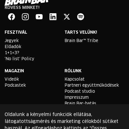
KÖVESS MINKET!
Brain
Bar
Facebook
Instagram
YouTube
Linkedin
Twitter
Spotify
FESZTIVÁL
TARTS VELÜNK!
Jegyek
Brain Bar™ Tribe
Előadók
1+1=3?
'No list' Policy
MAGAZIN
RÓLUNK
Videók
Kapcsolat
Podcastek
Partneri együttműködések
Podcast studio
Impresszum
Brain Bar-hatás
Oldalunk a kényelmi funkciók ellátása,
TLDR
látogatottságmérés és marketing célokból sütiket
Általános Szerződési
használ. Az elfogadáshoz kattints az "Összes