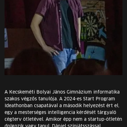
EURÓPA JÖVŐFESZTIVÁLJA
ELŐADÓK
INGYENES DIÁK- ÉS TANÁRREGISZTRÁCIÓ
JEGYEK
KOSÁR
EN
Change
A Kecskeméti Bolyai János Gimnázium informatika
language:
szakos végzős tanulója. A 2024-es Start Program
EN
Ideathonban csapatával a második helyezést ért el,
egy a mesterséges intelligencia kérdését tárgyaló
cégterv ötletével. Amikor épp nem a startup-ötletén
dolgozik vagy tanul, Dániel színjátsszással