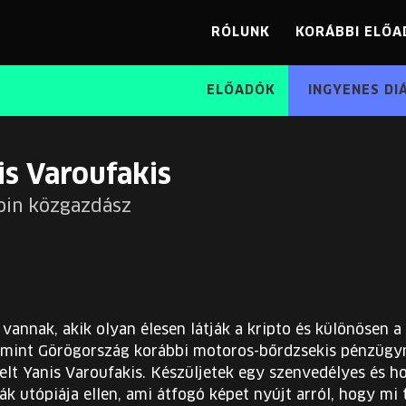
RÓLUNK
KORÁBBI ELŐA
ELŐADÓK
INGYENES DI
is Varoufakis
coin közgazdász
annak, akik olyan élesen látják a kripto és különösen a
, mint Görögország korábbi motoros-bőrdzsekis pénzügym
elt Yanis Varoufakis. Készüljetek egy szenvedélyes és h
ák utópiája ellen, ami átfogó képet nyújt arról, hogy mi 