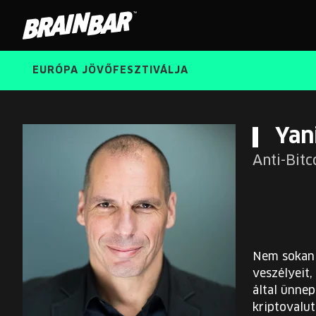
Brain
Bar
EURÓPA JÖVŐFESZTIVÁLJA
Yan
Anti-Bit
Nem sokan v
veszélyeit
által ünnep
kriptovalut