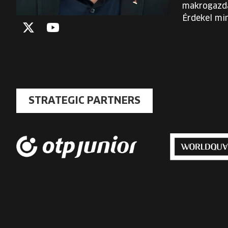
makrogazdas
Érdekel min
Twitter
YouTube
STRATEGIC PARTNERS