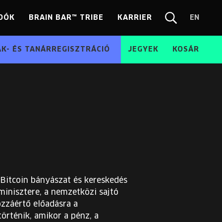
DÓK
BRAIN BAR™ TRIBE
KARRIER
EN
Chang
Kereső
langua
EN
ÁK- ÉS TANÁRREGISZTRÁCIÓ
JEGYEK
KOSÁR
 Bitcoin bányászat és kereskedés
inisztere, a nemzetközi sajtó
ozzáértő előadásra a
történik, amikor a pénz, a