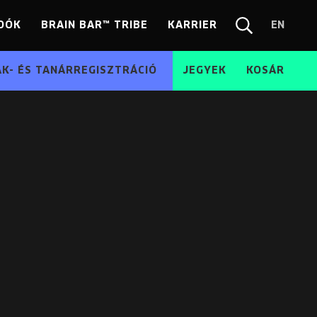
DÓK
BRAIN BAR™ TRIBE
KARRIER
EN
Chang
Kereső
langua
EN
ÁK- ÉS TANÁRREGISZTRÁCIÓ
JEGYEK
KOSÁR