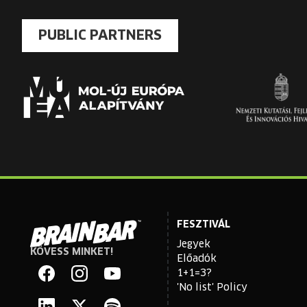
PUBLIC PARTNERS
FESZTIVÁL
Jegyek
KÖVESS MINKET!
Brain
Előadók
Bar
1+1=3?
'No list' Policy
Facebook
Instagram
YouTube