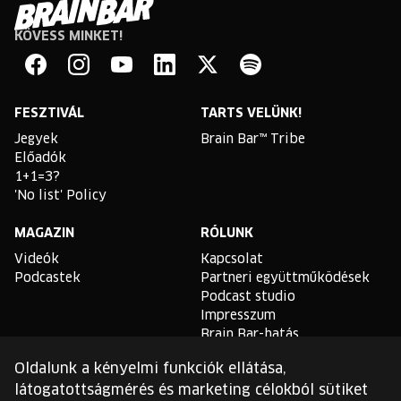
KÖVESS MINKET!
Brain
Bar
Facebook
Instagram
YouTube
Linkedin
Twitter
Spotify
FESZTIVÁL
TARTS VELÜNK!
Jegyek
Brain Bar™ Tribe
Előadók
1+1=3?
'No list' Policy
MAGAZIN
RÓLUNK
Videók
Kapcsolat
Podcastek
Partneri együttműködések
Podcast studio
Impresszum
Brain Bar-hatás
Oldalunk a kényelmi funkciók ellátása,
TLDR
látogatottságmérés és marketing célokból sütiket
Általános Szerződési