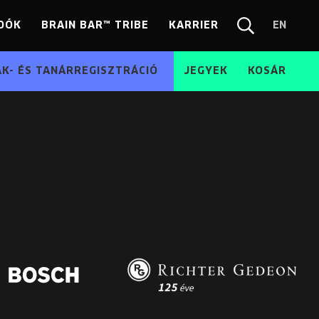
DÓK
BRAIN BAR™ TRIBE
KARRIER
EN
Chang
Kereső
langua
EN
ÁK- ÉS TANÁRREGISZTRÁCIÓ
JEGYEK
KOSÁR