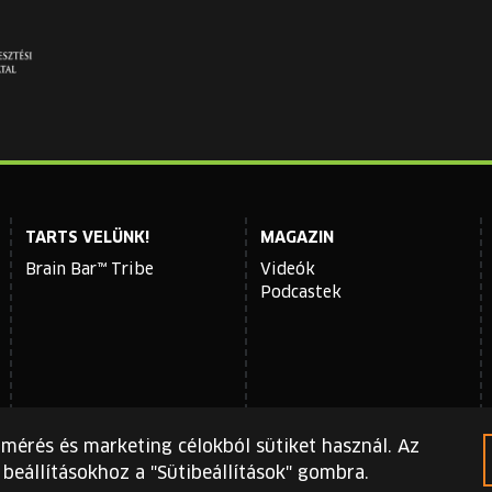
TARTS VELÜNK!
MAGAZIN
Brain Bar™ Tribe
Videók
Podcastek
gmérés és marketing célokból sütiket használ. Az
beállításokhoz a "Sütibeállítások" gombra.
i irányelvei
és
szolgáltatási feltételei
érvényesek.