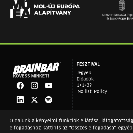
FESZTIVÁL
Jegyek
KÖVESS MINKET!
Brain
Előadók
Bar
1+1=3?
'No list' Policy
Facebook
Instagram
YouTube
Linkedin
Twitter
Spotify
Oldalunk a kényelmi funkciók ellátása, látogatottsá
elfogadáshoz kattints az "Összes elfogadása", egyéb 
Ezt a webhelyet a reCAPTCHA védi, és a Google
adatvédelm