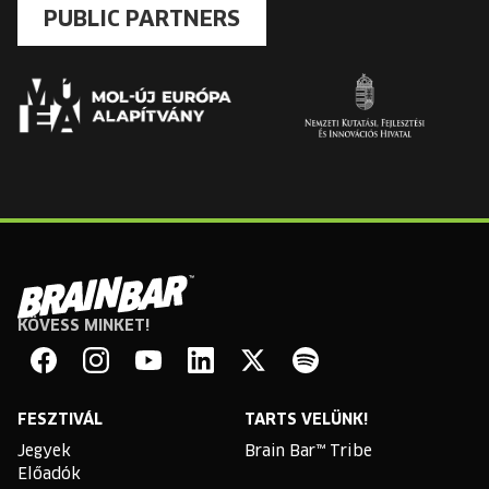
PUBLIC PARTNERS
KÖVESS MINKET!
Brain
Bar
Facebook
Instagram
YouTube
Linkedin
Twitter
Spotify
FESZTIVÁL
TARTS VELÜNK!
Jegyek
Brain Bar™ Tribe
Előadók