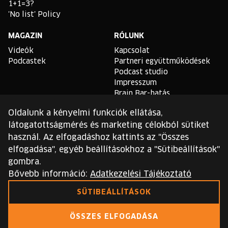
1+1=3?
'No list' Policy
MAGAZIN
RÓLUNK
Videók
Kapcsolat
Podcastek
Partneri együttműködések
Podcast studio
Impresszum
Brain Bar-hatás
Oldalunk a kényelmi funkciók ellátása,
TLDR
látogatottságmérés és marketing célokból sütiket
Általános Szerződési
használ. Az elfogadáshoz kattints az "Összes
Feltételek
elfogadása", egyéb beállításokhoz a "Sütibeállítások"
Sütikezelési Szabályzat
gombra.
Adatvédelmi Szabályzat
Bővebb információ:
Adatkezelési Tájékoztató
Ezt a webhelyet a reCAPTCHA védi, és a Google
SÜTIBEÁLLÍTÁSOK
adatvédelmi irányelvei
és
szolgáltatási feltételei
érvényesek.
ÖSSZES ELFOGADÁSA