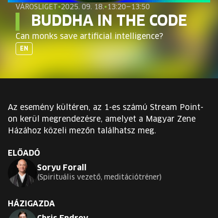
EURÓPA JÖVŐFESZTIVÁLJA
VÁROSLIGET
•
2025. 09. 18.
•
13:20—13:50
BUDDHA IN THE CODE
ELŐADÓK
Can monks save artificial intelligence?
EN
INGYENES DIÁK- ÉS TANÁRREGISZTRÁCIÓ
JEGYEK
Az esemény kültéren, az 1-es számú Stream Point-
KOSÁR
on kerül megrendezésre, amelyet a Magyar Zene
Házához közeli mezőn találhatsz meg.
EN
Change
ELŐADÓ
language:
Soryu Forall
EN
Spirituális vezető, meditációtréner
HÁZIGAZDA