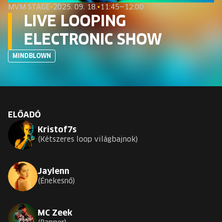
EURÓPA JÖVŐFESZTIVÁLJA
MVM STAGE
•
2025. 09. 18.
•
11:45—12:00
LIVE LOOPING
ELŐADÓK
ELECTRONIC SHOW
MINDBLOWN
INGYENES DIÁK- ÉS TANÁRREGISZTRÁCIÓ
JEGYEK
KOSÁR
ELŐADÓ
Kristof7s
Kétszeres loop világbajnok
EN
Change
language:
Jaylenn
EN
Énekesnő
MC Zeek