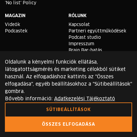
'No list' Policy
MAGAZIN
RÓLUNK
Videók
Kapcsolat
Podcastek
Partneri együttműködések
Podcast studio
Impresszum
Brain Bar-hatás
Oldalunk a kényelmi funkciók ellátása,
TLDR
látogatottságmérés és marketing célokból sütiket
Általános Szerződési
használ. Az elfogadáshoz kattints az "Összes
Feltételek
elfogadása", egyéb beállításokhoz a "Sütibeállítások"
Sütikezelési Szabályzat
gombra.
Adatvédelmi Szabályzat
Bővebb információ:
Adatkezelési Tájékoztató
Ezt a webhelyet a reCAPTCHA védi, és a Google
SÜTIBEÁLLÍTÁSOK
adatvédelmi irányelvei
és
szolgáltatási feltételei
érvényesek.
ÖSSZES ELFOGADÁSA