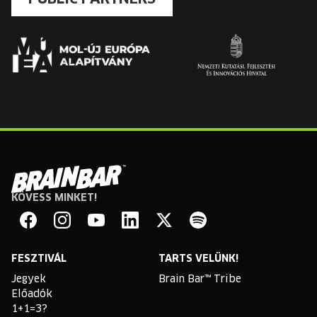
KÖVESS MINKET!
Brain
Bar
Facebook
Instagram
YouTube
Linkedin
Twitter
Spotify
FESZTIVÁL
TARTS VELÜNK!
Jegyek
Brain Bar™ Tribe
Előadók
1+1=3?