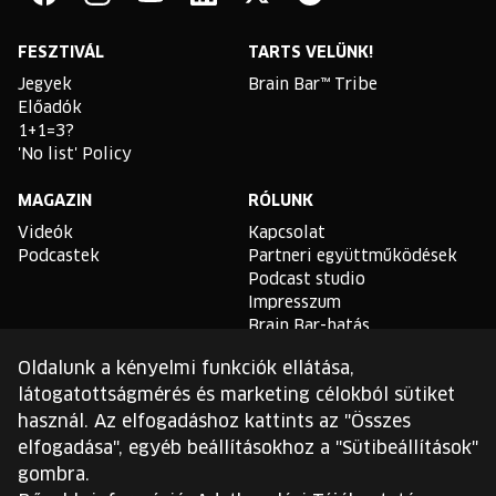
Facebook
Instagram
YouTube
Linkedin
Twitter
Spotify
FESZTIVÁL
TARTS VELÜNK!
Jegyek
Brain Bar™ Tribe
Előadók
1+1=3?
'No list' Policy
MAGAZIN
RÓLUNK
Videók
Kapcsolat
Podcastek
Partneri együttműködések
Podcast studio
Impresszum
Brain Bar-hatás
Oldalunk a kényelmi funkciók ellátása,
TLDR
látogatottságmérés és marketing célokból sütiket
Általános Szerződési
használ. Az elfogadáshoz kattints az "Összes
Feltételek
elfogadása", egyéb beállításokhoz a "Sütibeállítások"
Sütikezelési Szabályzat
gombra.
Adatvédelmi Szabályzat