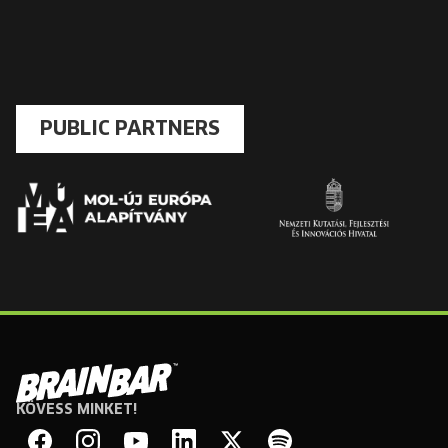
PUBLIC PARTNERS
KÖVESS MINKET!
Brain
Bar