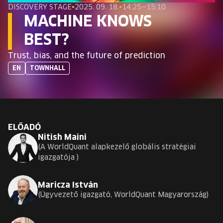
EURÓPA JÖVŐFESZTIVÁLJA
DISCOVERY STAGE
•
2025. 09. 18.
•
14:25—15:10
MACHINE KNOWS
ELŐADÓK
BEST?
Trust, bias, and the future of prediction
INGYENES DIÁK- ÉS TANÁRREGISZTRÁCIÓ
EN
TOWNHALL
JEGYEK
KOSÁR
ELŐADÓ
Nitish Maini
EN
A WorldQuant alapkezelő globális stratégiai
Change
igazgatója
language:
EN
Maricza István
Ügyvezető igazgató, WorldQuant Magyarország