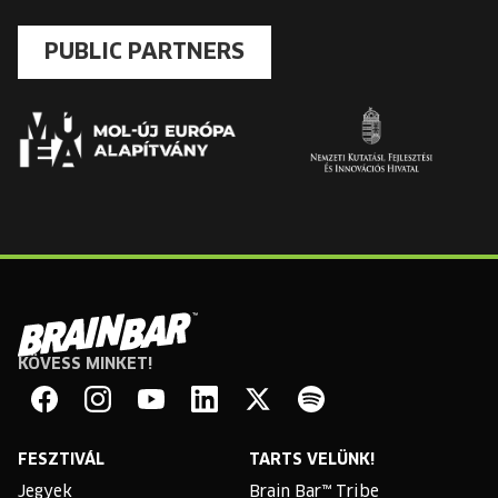
PUBLIC PARTNERS
KÖVESS MINKET!
Brain
Bar
Facebook
Instagram
YouTube
Linkedin
Twitter
Spotify
FESZTIVÁL
TARTS VELÜNK!
Jegyek
Brain Bar™ Tribe