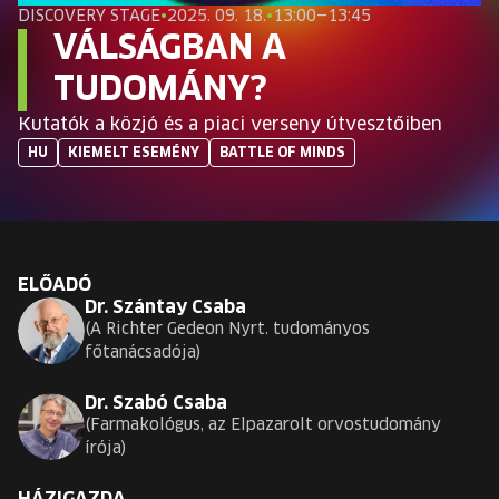
EURÓPA JÖVŐFESZTIVÁLJA
DISCOVERY STAGE
•
2025. 09. 18.
•
13:00—13:45
VÁLSÁGBAN A
ELŐADÓK
TUDOMÁNY?
Kutatók a közjó és a piaci verseny útvesztőiben
INGYENES DIÁK- ÉS TANÁRREGISZTRÁCIÓ
HU
KIEMELT ESEMÉNY
BATTLE OF MINDS
JEGYEK
KOSÁR
ELŐADÓ
Dr. Szántay Csaba
EN
A Richter Gedeon Nyrt. tudományos
Change
főtanácsadója
language:
EN
Dr. Szabó Csaba
Farmakológus, az Elpazarolt orvostudomány
írója