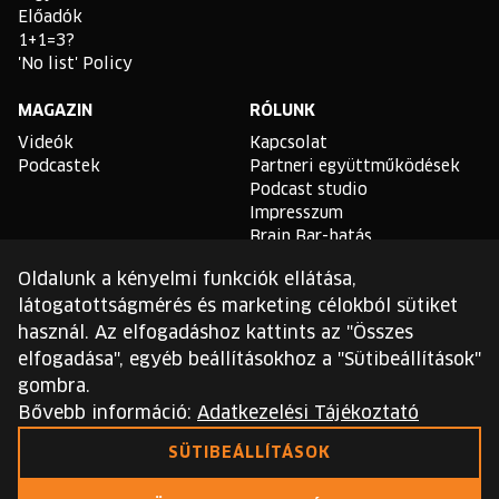
Előadók
1+1=3?
'No list' Policy
MAGAZIN
RÓLUNK
Videók
Kapcsolat
Podcastek
Partneri együttműködések
Podcast studio
Impresszum
Brain Bar-hatás
Oldalunk a kényelmi funkciók ellátása,
TLDR
látogatottságmérés és marketing célokból sütiket
Általános Szerződési
használ. Az elfogadáshoz kattints az "Összes
Feltételek
elfogadása", egyéb beállításokhoz a "Sütibeállítások"
Sütikezelési Szabályzat
gombra.
Adatvédelmi Szabályzat
Bővebb információ:
Adatkezelési Tájékoztató
Ezt a webhelyet a reCAPTCHA védi, és a Google
SÜTIBEÁLLÍTÁSOK
adatvédelmi irányelvei
és
szolgáltatási feltételei
érvényesek.