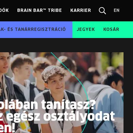
DÓK
BRAIN BAR™ TRIBE
KARRIER
EN
Chang
Kereső
langua
EN
ÁK- ÉS TANÁRREGISZTRÁCIÓ
JEGYEK
KOSÁR