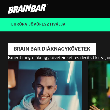
Brain
Bar
EURÓPA JÖVŐFESZTIVÁLJA
BRAIN BAR DIÁKNAGYKÖVETEK
Ismerd meg diáknagyköveteinket, és derítsd ki, vajo