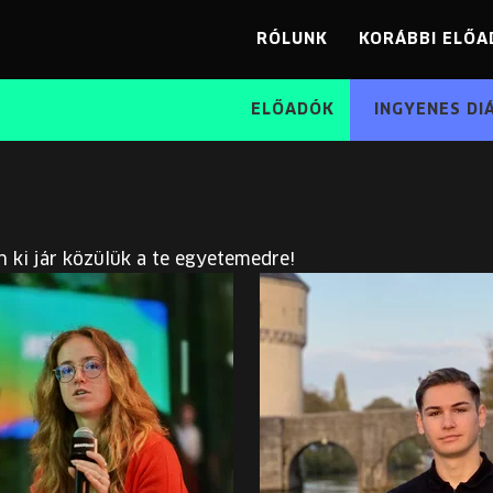
RÓLUNK
KORÁBBI ELŐA
ELŐADÓK
INGYENES DI
n ki jár közülük a te egyetemedre!