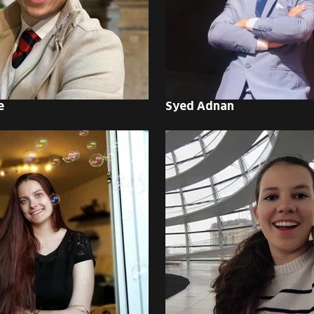
e
Syed Adnan