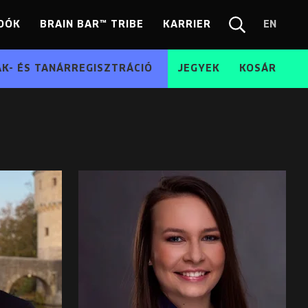
DÓK
BRAIN BAR™ TRIBE
KARRIER
EN
Chang
Kereső
langua
EN
ÁK- ÉS TANÁRREGISZTRÁCIÓ
JEGYEK
KOSÁR