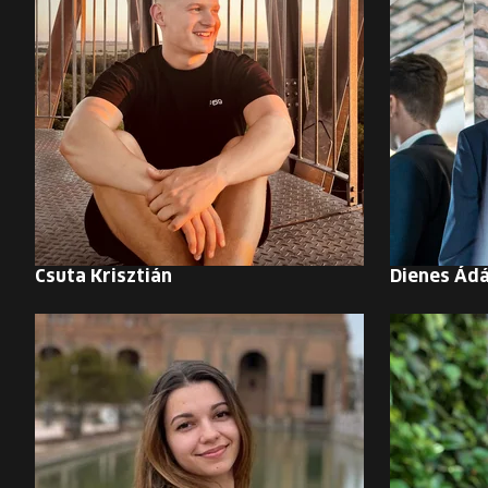
Csuta Krisztián
Dienes Ád