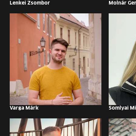
Lenkei Zsombor
Molnár Ge
Varga Márk
Somlyai Mi