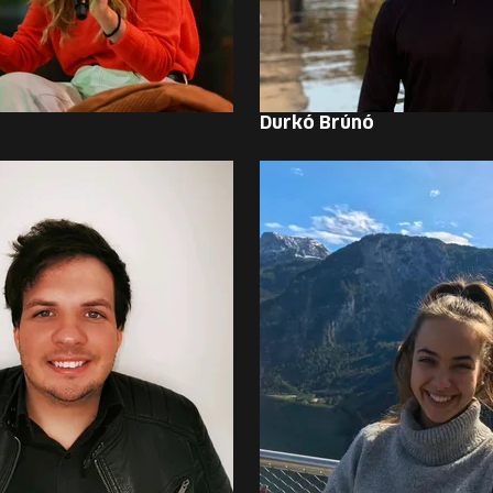
l
Durkó Brúnó