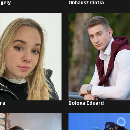
rgely
Onhausz Cintia
ra
Bologa Eduárd