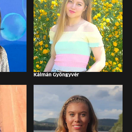
Kálmán Gyöngyvér