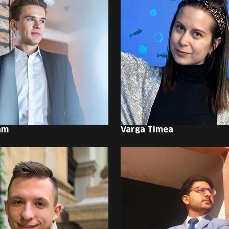
ám
Varga Tímea