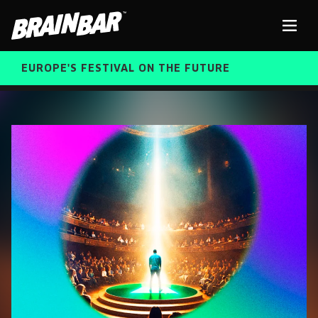
Brain
Men
Bar
EUROPE'S FESTIVAL ON THE FUTURE
SPEAKERS
Sear
FREE STUDENT AND TEACHER REGISTRATION
TICKETS
ABOUT US
CART
ALUMNI SPEAKERS
BRAIN BAR™ TRIBE