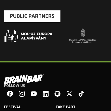
PUBLIC PARTNERS
FOLLOW US
Brain
Bar
Facebook
Instagram
YouTube
Linkedin
Spotify
X
TikTok
FESTIVAL
TAKE PART