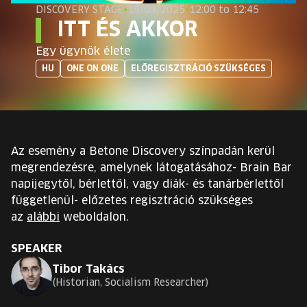
EUROPE'S FESTIVAL ON THE FUTURE
DISCOVERY STAGE
•
19/09/2025
•
12:00 to 12:45
ITT ÉS AKKOR
SPEAKERS
Egy ügynök élete
HU
ONE ON ONE
ELŐREGISZTRÁCIÓ SZÜKSÉGES
FREE STUDENT AND TEACHER REGISTRATION
TICKETS
Az esemény a Betone Discovery színpadán kerül
CART
megrendezésre, amelynek látogatásához- Brain Bar
napijegytől, bérlettől, vagy diák- és tanárbérlettől
függetlenül- előzetes regisztráció szükséges
HU
Change
az
alábbi
weboldalon.
language:
HU
SPEAKER
Tibor Takács
Historian, Socialism Researcher