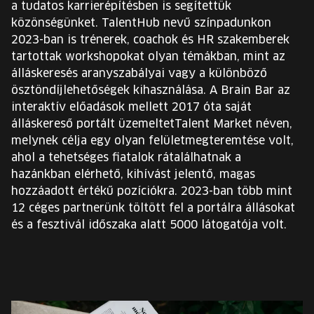
a tudatos karrierépítésben is segítettük
közönségünket. TalentHub nevű színpadunkon
2023-ban is trénerek, coachok és HR szakemberek
tartottak workshopokat olyan témákban, mint az
álláskeresés aranyszabályai vagy a különböző
ösztöndíjlehetőségek kihasználása. A Brain Bar az
interaktív előadások mellett 2017 óta saját
álláskereső portált üzemeltetTalent Market néven,
melynek célja egy olyan felületmegteremtése volt,
ahol a tehetséges fiatalok rátalálhatnak a
hazánkban elérhető, kihívást jelentő, magas
hozzáadott értékű pozíciókra. 2023-ban több mint
12 céges partnerünk töltött fel a portálra állásokat
és a fesztivál időszaka alatt 5000 látogatója volt.