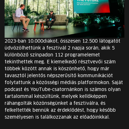
2023-ban 10.000diákot, összesen 12.500 látogatót
üdvözölhettünk a fesztivál 2 napja során, akik 5
különböző színpadon 112 programelemet
tekinthettek meg. E kiemelkedő résztvevői szám
többek között annak is köszönhető, hogy már
tavasztól jelentős népszerűsítő kommunikációt
folytattunk a közösségi médiás platformokon. Saját
podcast és YouTube-csatornánkon is számos olyan
tartalommal készültünk, melyek kellőképpen
ráhangolták közönségünket a fesztiválra, és
felkeltették bennük az érdeklődést, hogy később
személyesen is találkozzanak az előadóinkkal.