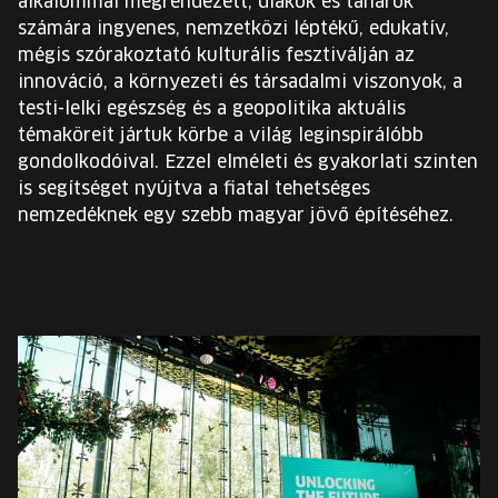
alkalommal megrendezett, diákok és tanárok
számára ingyenes, nemzetközi léptékű, edukatív,
mégis szórakoztató kulturális fesztiválján az
innováció, a környezeti és társadalmi viszonyok, a
testi-lelki egészség és a geopolitika aktuális
témaköreit jártuk körbe a világ leginspirálóbb
gondolkodóival. Ezzel elméleti és gyakorlati szinten
is segítséget nyújtva a fiatal tehetséges
nemzedéknek egy szebb magyar jövő építéséhez.