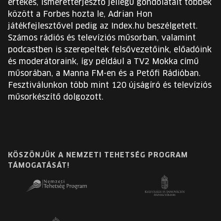
értékes, ismeretterjesztő jellegű gondolatait többek
között a Forbes hozta le, Adrian Hon
játékfejlesztővel pedig az Index.hu beszélgetett.
Számos rádiós és televíziós műsorban, valamint
podcastben is szerepeltek felsővezetőink, előadóink
és moderátoraink, így például a TV2 Mokka című
műsorában, a Manna FM-en és a Petőfi Rádióban.
Fesztiválunkon több mint 120 újságíró és televíziós
műsorkészítő dolgozott.
KÖSZÖNJÜK A NEMZETI TEHETSÉG PROGRAM
TÁMOGATÁSÁT!