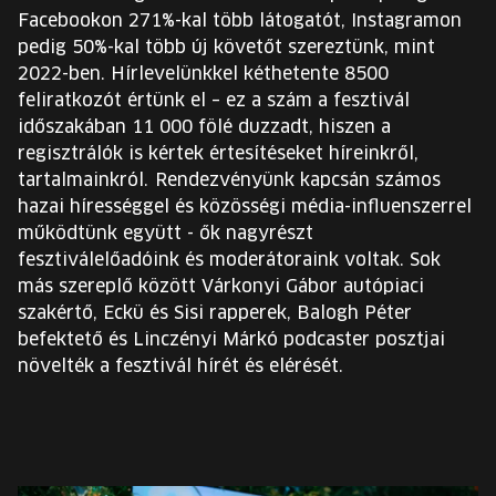
Facebookon 271%-kal több látogatót, Instagramon
pedig 50%-kal több új követőt szereztünk, mint
2022-ben. Hírlevelünkkel kéthetente 8500
feliratkozót értünk el – ez a szám a fesztivál
időszakában 11 000 fölé duzzadt, hiszen a
regisztrálók is kértek értesítéseket híreinkről,
tartalmainkról. Rendezvényünk kapcsán számos
hazai hírességgel és közösségi média-influenszerrel
működtünk együtt - ők nagyrészt
fesztiválelőadóink és moderátoraink voltak. Sok
más szereplő között Várkonyi Gábor autópiaci
szakértő, Eckü és Sisi rapperek, Balogh Péter
befektető és Linczényi Márkó podcaster posztjai
növelték a fesztivál hírét és elérését.