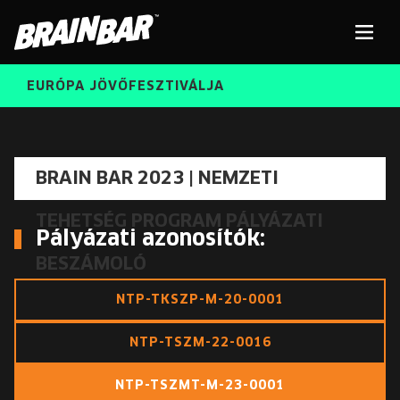
Brain
Men
Bar
EURÓPA JÖVŐFESZTIVÁLJA
ELŐADÓK
Kere
BRAIN BAR 2023 | NEMZETI
INGYENES DIÁK- ÉS TANÁRREGISZTRÁCIÓ
TEHETSÉG PROGRAM PÁLYÁZATI
RÓLUNK
Pályázati azonosítók:
JEGYEK
BESZÁMOLÓ
KORÁBBI ELŐADÓK
KOSÁR
NTP-TKSZP-M-20-0001
BRAIN BAR™ TRIBE
NTP-TSZM-22-0016
KARRIER
NTP-TSZMT-M-23-0001