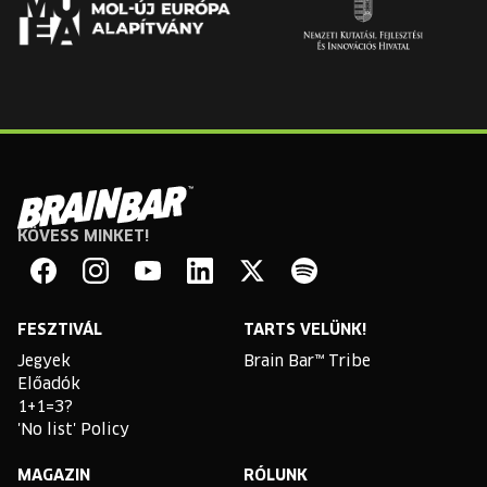
KÖVESS MINKET!
Brain
Bar
Facebook
Instagram
YouTube
Linkedin
Twitter
Spotify
FESZTIVÁL
TARTS VELÜNK!
Jegyek
Brain Bar™ Tribe
Előadók
1+1=3?
'No list' Policy
MAGAZIN
RÓLUNK