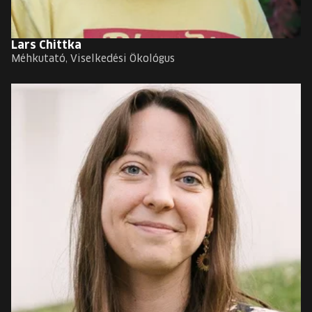
Lars Chittka
Méhkutató, Viselkedési Ökológus